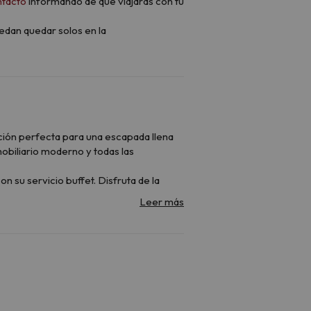
ntacto
informando de que viajarás con tu
edan quedar solos en la
pción perfecta para una escapada llena
obiliario moderno y todas las
n su servicio buffet. Disfruta de la
n la
piscina del Hotel Taüll
, situada a
alón-comedor con sofá cama doble (tipo
omedor con una butaca individual
dor con sofá cama. Dependiendo del