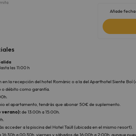
rmita
Añade fechas
iales