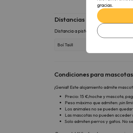
gracias.
Distancias
Condiciones para mascotas
¡Genial! Este alojamiento admite mascot
Precio: 15 €/noche y mascota, pag
Peso máximo que admiten: ¡sin lími
Los animales no se pueden quedar 
Las mascotas no pueden acceder ni
Solo admiten perros y gatos. No s