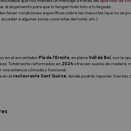
mprescindible que nos mandes un mensaje a través del
apartado de co
al alojamiento para que lo tengan todo listo a tu llegada.
den tener condiciones específicas sobre las mascotas (que no se pu
cceder a algunas zonas concretas del hotel, etc.).
dos en el encantador
Pla de l’Ermita
, en plena
Vall de Boí
, son la o
aleza. Totalmente reformados en
2024
ofrecen: suelos de madera, m
 una estancia cómoda y funcional.
a en el
restaurante Sant Quirze
, donde podrás reponer fuerzas co
ar La Rambla
, y en verano, relájate con un refrescante chapuzón e
garantizar comodidad y practicidad rodeado de un entorno único.
cuentan con una habitación con dos camas individuales, zona de s
tes
cuentan una habitación con dos camas individuales, zona de salón-c
doble (tipo nido), mesa y sillas.
cuentan con un altillo con dos camas individuales y un salón-come