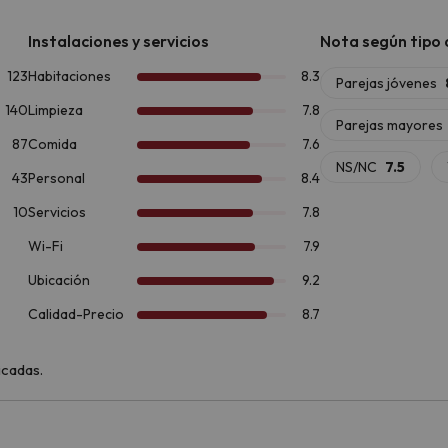
dormitorio con dos camas individuales, un salón comedor con un sof
o.
ión, sábanas, toallas, cocina básica con vitrocerámica, nevera y m
 un kit de menaje básico.
la cantidad de actividades que ofrece en cualquier época del año.
uetas de nieve en Boí Taüll
, a solo 8,6 km. Si prefieres el senderi
el impresionante
Parque Nacional de Aigüestortes y Estany de 
ce actividades como
rafting, barranquismo y vías ferratas
. Y si 
Patrimonio de la Humanidad por la UNESCO
, es una visita impre
orno y ¡alójate en
Apartamentos La Solana
!
icadas.