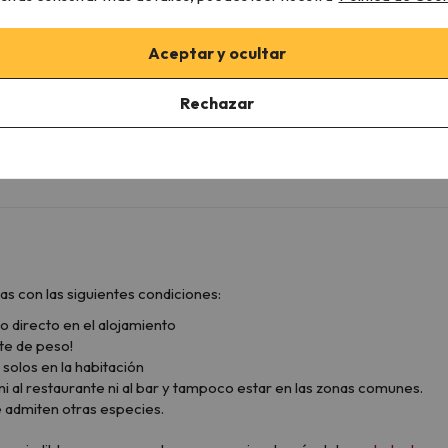
Aceptar y ocultar
Rechazar
as con las siguientes condiciones:
o directo en el alojamiento
te de peso!
solos en la habitación
 al restaurante ni al bar y tampoco estar en las zonas comunes.
e admiten otras especies.