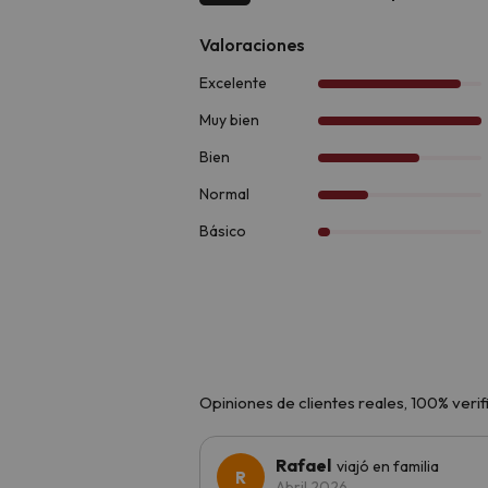
apartamento, puede contar con un 
camas individuales o de matrimoni
Todos los apartamentos incluyen televis
ducha. A tu llegada también encontrarás
Si por algo destaca este destino es por 
En invierno, disfruta del
esquí o las raq
Ruta de los Enamorados
situadas en 
Para los más aventureros, la zona ofre
románico de la Vall de Boí
, declarado
Déjate sorprender por la belleza del ent
Opiniones de clientes reales, 100% verif
Rafael
viajó en familia
Abril 2026