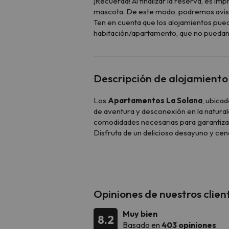
¡Recuerda! Al finalizar la reserva, es i
mascota. De este modo, podremos avisar 
Ten en cuenta que los alojamientos pue
habitación/apartamento, que no puedan a
Descripción de alojamiento
Los
Apartamentos La Solana
, ubica
de aventura y desconexión en la natur
comodidades necesarias para garantizar
Disfruta de un delicioso desayuno y cen
compañía de amigos y familiares en el
b
pocos metros.
Los apartamentos están diseñados para 
Los
apartamentos de 4 plazas
nido), mesa y sillas.
Opiniones de nuestros clien
Los
apartamentos de 5 plazas
convertible en cama, un sofá cama 
Muy bien
8.2
Los
apartamentos de 6 plazas
Basado en
403 opiniones