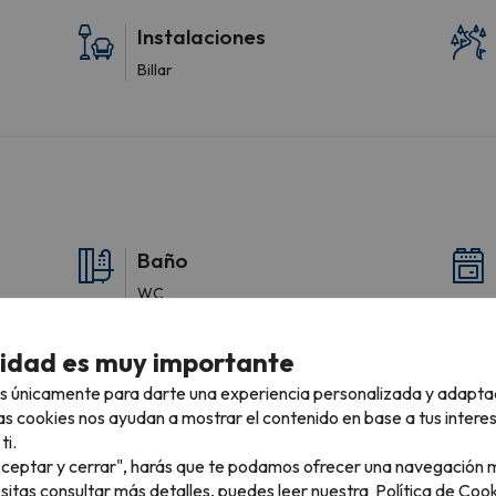
Instalaciones
Billar
Baño
WC
Ducha
Amenities
cidad es muy importante
Papel higiénico
s únicamente para darte una experiencia personalizada y adapta
as cookies nos ayudan a mostrar el contenido en base a tus intere
ti.
"Aceptar y cerrar", harás que te podamos ofrecer una navegación m
esitas consultar más detalles, puedes leer nuestra
Política de Cook