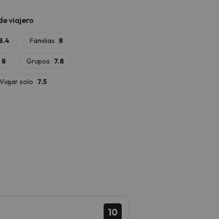
á cama nido doble o un altillo con
enaje, además de un cuarto de baño con
smo, explora la
Ruta de la Marmota
, la
Sant Maurici
, a 7,2 km del alojamiento.
te apasiona la historia, el
conjunto
scindible.
10