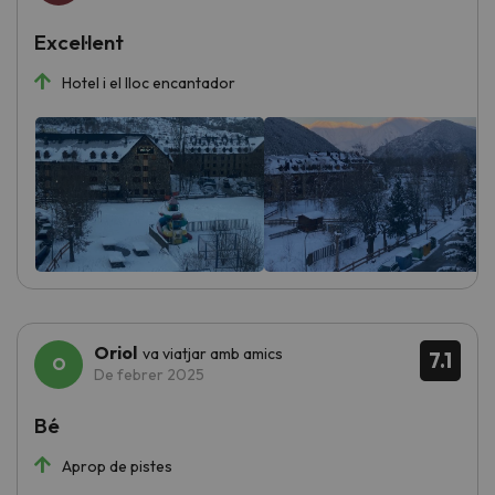
Excel·lent
Hotel i el lloc encantador
Oriol
va viatjar amb amics
7.1
De febrer 2025
Bé
Aprop de pistes