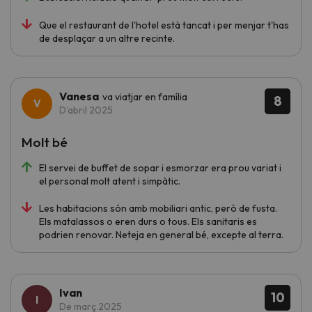
Que el restaurant de l'hotel està tancat i per menjar t'has
de desplaçar a un altre recinte.
Vanesa
va viatjar en família
8
D’abril 2025
Molt bé
El servei de buffet de sopar i esmorzar era prou variat i
el personal molt atent i simpàtic.
Les habitacions són amb mobiliari antic, però de fusta.
Els matalassos o eren durs o tous. Els sanitaris es
podrien renovar. Neteja en general bé, excepte al terra.
Ivan
10
De març 2025