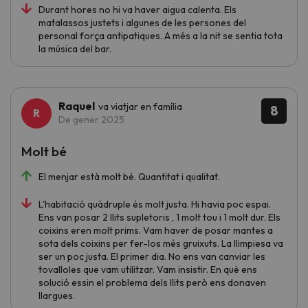
Durant hores no hi va haver aigua calenta. Els
matalassos justets i algunes de les persones del
personal força antipatiques. A més a la nit se sentia tota
la música del bar.
Raquel
va viatjar en família
8
De gener 2025
Molt bé
El menjar està molt bé. Quantitat i qualitat.
L'habitació quàdruple és molt justa. Hi havia poc espai.
Ens van posar 2 llits supletoris , 1 molt tou i 1 molt dur. Els
coixins eren molt prims. Vam haver de posar mantes a
sota dels coixins per fer-los més gruixuts. La llimpiesa va
ser un poc justa. El primer dia. No ens van canviar les
tovalloles que vam utilitzar. Vam insistir. En què ens
solució essin el problema dels llits però ens donaven
llargues.