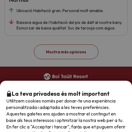
Ubicació Habitació gran. Personal molt amable.
Baixava aigua de l habitació del pis de dalt al nostre bany.
Esmorzar de baixa qualitat. Suc de taronja com aigua.
Mostra més opinions
+34 973 949 948
(reserves)
La teva privadesa és molt important
+34 973 696 264
(hotels)
Utilitzem cookies només per donar-te una experiència
reservas@boitaullresort.com
personalitzada i adaptada a les teves preferències.
Aquestes galetes ens ajuden a mostrar el contingut en
base als teus interessos i optimitzar la nostra web per a tu.
Condicions generals
En fer clic a "Acceptar i tancar", faràs que et puguem oferir