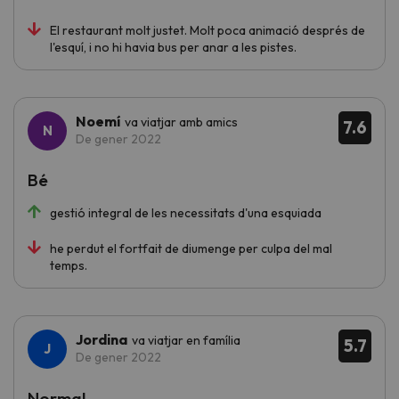
El restaurant molt justet. Molt poca animació després de
l'esquí, i no hi havia bus per anar a les pistes.
Noemí
va viatjar amb amics
7.6
De gener 2022
Bé
gestió integral de les necessitats d'una esquiada
he perdut el fortfait de diumenge per culpa del mal
temps.
Jordina
va viatjar en família
5.7
De gener 2022
Normal