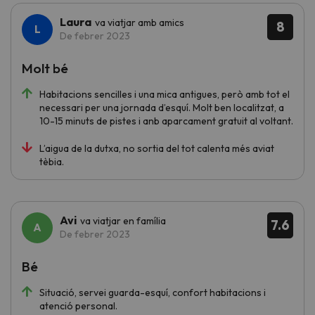
Laura
va viatjar amb amics
8
De febrer 2023
Molt bé
Habitacions sencilles i una mica antigues, però amb tot el
necessari per una jornada d’esquí. Molt ben localitzat, a
10-15 minuts de pistes i anb aparcament gratuit al voltant.
L’aigua de la dutxa, no sortia del tot calenta més aviat
tèbia.
Avi
va viatjar en família
7.6
De febrer 2023
Bé
Situació, servei guarda-esquí, confort habitacions i
atenció personal.