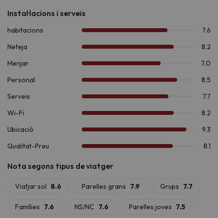
A l'hivern, gaudiu de
l'esquí o les raquetes de neu a Boí
Taüll
, a només 8,7 km. Si preferiu el senderisme, exploreu la
Ruta de la Marmota
, la
Ruta dels Enamorats
situades a
l'impressionant
Parc Nacional d'Aigüestortes i Estany de
Sant Maurici
, a 7,3 km de l'allotjament. Pels més aventurers, la
zona ofereix activitats com
ràfting, barranquisme i vies
ferrades
. I si t'apassiona la història, el
conjunt romànic de la
Vall de Boí
, declarat
Patrimoni de la Humanitat per la
UNESCO
, és una visita imprescindible.
Si busques un lloc on desconnectar, connectar amb la natura i
gaudir d'un entorn únic, l'
Hotel Romànic 3*
té tot el que
necessites!