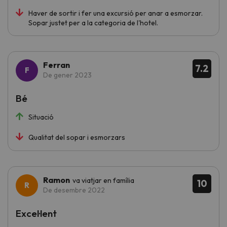
Haver de sortir i fer una excursió per anar a esmorzar.
Sopar justet per a la categoria de l'hotel.
Ferran
7.2
De gener 2023
Bé
Situació
Qualitat del sopar i esmorzars
Ramon
va viatjar en família
10
De desembre 2022
Excel·lent