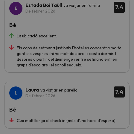
Estada Boí Taüll
va viatjar en família
7.4
De febrer 2026
Bé
La ubicació excel·lent.
Els caps de setmana just baix l'hotel es concentra molta
gent els vespres i hi ha molt de soroll i costa dormir. I
després a partir del diumenge i entre setmana entren
grups d'escolars i el soroll segueix.
Laura
va viatjar en parella
7.4
De febrer 2026
Bé
Cua molt llarga al check in (més d’una hora d’espera).