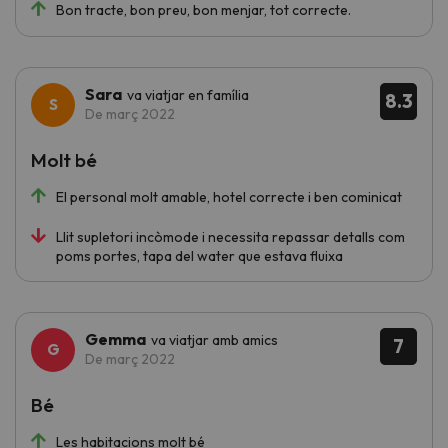
Bon tracte, bon preu, bon menjar, tot correcte.
Sara
va viatjar en família
8.3
De març 2022
Molt bé
El personal molt amable, hotel correcte i ben cominicat
Llit supletori incòmode i necessita repassar detalls com
poms portes, tapa del water que estava fluixa
Gemma
va viatjar amb amics
7
De març 2022
Bé
Les habitacions molt bé