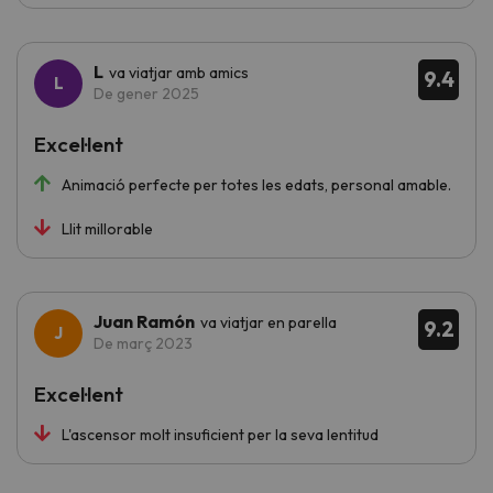
L
va viatjar amb amics
9.4
De gener 2025
Excel·lent
Animació perfecte per totes les edats, personal amable.
Llit millorable
Juan Ramón
va viatjar en parella
9.2
De març 2023
Excel·lent
L'ascensor molt insuficient per la seva lentitud