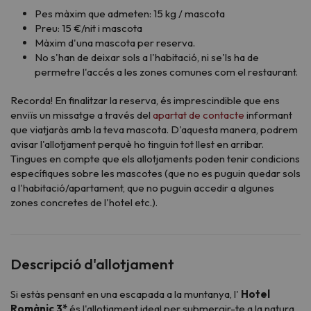
Pes màxim que admeten: 15 kg / mascota
Preu: 15 €/nit i mascota
Màxim d'una mascota per reserva.
No s'han de deixar sols a l'habitació, ni se'ls ha de
permetre l'accés a les zones comunes com el restaurant.
Recorda! En finalitzar la reserva, és imprescindible que ens
enviïs un missatge a través del
apartat de contacte
informant
que viatjaràs amb la teva mascota. D'aquesta manera, podrem
avisar l'allotjament perquè ho tinguin tot llest en arribar.
Tingues en compte que els allotjaments poden tenir condicions
específiques sobre les mascotes (que no es puguin quedar sols
a l'habitació/apartament, que no puguin accedir a algunes
zones concretes de l'hotel etc.).
Descripció d'allotjament
Si estàs pensant en una escapada a la muntanya, l'
Hotel
Romànic 3*
és l'allotjament ideal per submergir-te a la natura