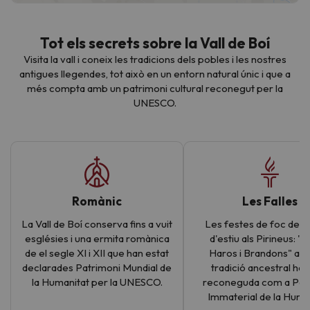
Tot els secrets sobre la Vall de Boí
Visita la vall i coneix les tradicions dels pobles i les nostres
antigues llegendes, tot això en un entorn natural únic i que a
més compta amb un patrimoni cultural reconegut per la
UNESCO.
Romànic
Les Falles
La Vall de Boí conserva fins a vuit
Les festes de foc del so
esglésies i una ermita romànica
d'estiu als Pirineus: "F
de el segle XI i XII que han estat
Haros i Brandons" aq
declarades Patrimoni Mundial de
tradició ancestral ha 
la Humanitat per la UNESCO.
reconeguda com a Pat
Immaterial de la Human