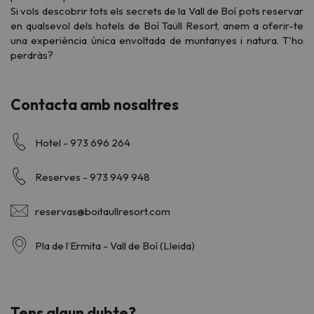
Si vols descobrir tots els secrets de la Vall de Boí pots reservar
en qualsevol dels hotels de Boí Taüll Resort, anem a oferir-te
una experiència única envoltada de muntanyes i natura. T'ho
perdràs?
Contacta amb nosaltres
Hotel - 973 696 264
Reserves - 973 949 948
reservas@boitaullresort.com
Pla de l’Ermita - Vall de Boí (Lleida)
Tens algun dubte?