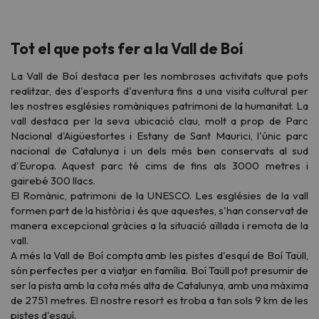
Tot el que pots fer a la Vall de Boí
La Vall de Boí destaca per les nombroses activitats que pots
realitzar, des d'esports d'aventura fins a una visita cultural per
les nostres esglésies romàniques patrimoni de la humanitat. La
vall destaca per la seva ubicació clau, molt a prop de Parc
Nacional d'Aigüestortes i Estany de Sant Maurici, l'únic parc
nacional de Catalunya i un dels més ben conservats al sud
d'Europa. Aquest parc té cims de fins als 3000 metres i
gairebé 300 llacs.
El Romànic, patrimoni de la UNESCO. Les esglésies de la vall
formen part de la història i és que aquestes, s'han conservat de
manera excepcional gràcies a la situació aïllada i remota de la
vall.
A més la Vall de Boí compta amb les pistes d'esquí de Boí Taüll,
són perfectes per a viatjar en família. Boí Taüll pot presumir de
ser la pista amb la cota més alta de Catalunya, amb una màxima
de 2751 metres. El nostre resort es troba a tan sols 9 km de les
pistes d'esquí.