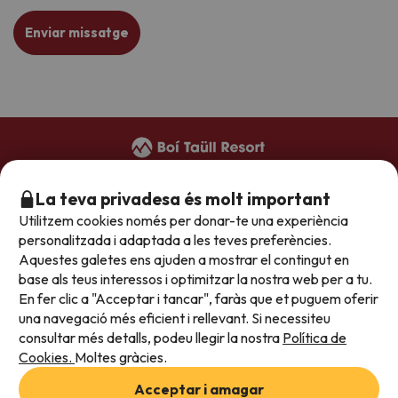
Enviar missatge
+34 973 949 948
(reserves)
La teva privadesa és molt important
+34 973 696 264
(hotels)
Utilitzem cookies només per donar-te una experiència
reservas@boitaullresort.com
personalitzada i adaptada a les teves preferències.
Aquestes galetes ens ajuden a mostrar el contingut en
base als teus interessos i optimitzar la nostra web per a tu.
Condicions generals
En fer clic a "Acceptar i tancar", faràs que et puguem oferir
una navegació més eficient i rellevant. Si necessiteu
Política de privacitat
consultar més detalls, podeu llegir la nostra
Política de
Avís legal
Cookies.
Moltes gràcies.
Treballa amb nosaltres
Acceptar i amagar