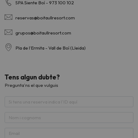
SPA Siente Boí - 973 100 102
reservas@boitaullresort.com
grupos@boitaullresort.com
Pla de l’Ermita - Vall de Boí (Lleida)
Tens algun dubte?
Pregunta'ns el que vulguis