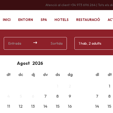
Atenció al client +34 973 696 264 | Tots els d
INICI
ENTORN
SPA
HOTELS
RESTAURACIÓ
AC
Entrada
Sortida
1 hab, 2 adults
Agost
dt
dc
dj
dv
ds
dg
dl
dt
1
2
1
4
5
6
7
8
9
7
8
11
12
13
14
15
16
14
15