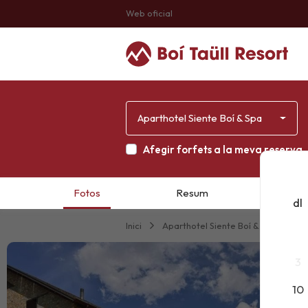
Web oficial
Aparthotel Siente Boí & Spa
Afegir forfets a la meva reserva
dl
Inici
Aparthotel Siente Boí & Spa
3
10