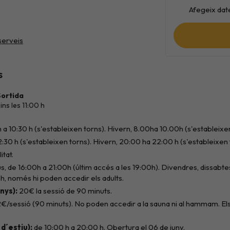
Afegeix date
s