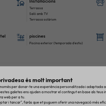
Instal·lacions
Terrassa
Saló amb TV
Terrassa solàrium
tel
piscines
Piscina exterior (temporada d'estiu)
privadesa és molt important
 només per donar-te una experiència personalitzada i adaptada a 
ció
Bany
estes galetes ens ajuden a mostrar el contingut en base als teus in
Lavabo
ra web per a tu.
eptar i tancar", faràs que et puguem oferir una navegació més eficie
Amenities