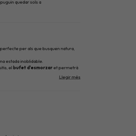
 puguin quedar sols a
oc perfecte per als que busquen natura,
na estada inoblidable.
tis, el
bufet d'esmorzar
et permetrà
 benestar us faran gaudir d'aquell
ium
.
isposen d'una habitació doble, saló amb
bitació doble, ideal per a estades en
 exploreu la
Ruta de la Marmota
, la
ci
, a 7,2 km de l'allotjament.
ona la història, el conjunt romànic de la