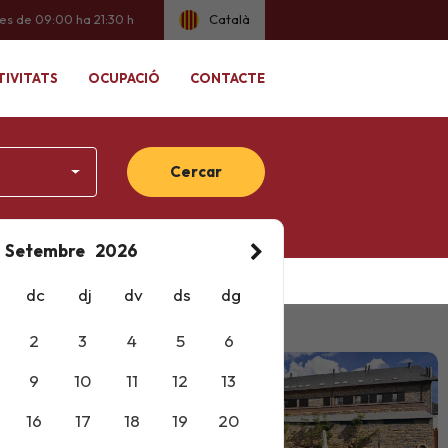
ies de 09:00 ha 21:30 h
Català
TIVITATS
OCUPACIÓ
CONTACTE
Cercar
Setembre
dc
dj
dv
ds
dg
2
3
4
5
6
9
10
11
12
13
16
17
18
19
20