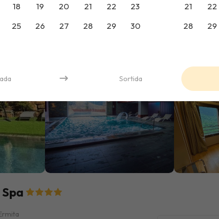
18
19
20
21
22
23
21
22
25
26
27
28
29
30
28
29
rada
Sortida
& Spa
'Ermita