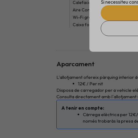
Si necessiteu cons
Calefacció
Aire Condicionat
Wi-Fi gratuït a habitacions
Caixa forta
Aparcament
L'allotjament ofereix pàrquing interior
12€ / Per nit
Disposa de carregador per a vehicle elèct
Consulta directament amb l´allotjament s
A tenir en compte:
Càrrega elèctrica per 12€/n
només trobaràs la presa de