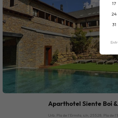
17
24
31
Ent
Aparthotel Siente Boí 
Urb. Pla de l'Ermita, s/n, 25528, Pla de l