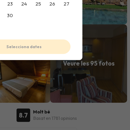
23
24
25
26
27
30
Selecciona dates
Veure les 95 fotos
Molt bé
8.7
Basat en 1781 opinions