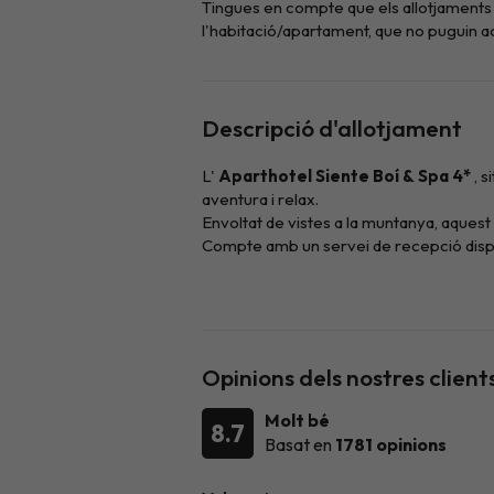
Tingues en compte que els allotjaments 
l'habitació/apartament, que no puguin ac
Descripció d'allotjament
L'
Aparthotel Siente Boí & Spa 4*
, s
aventura i relax.
Envoltat de vistes a la muntanya, aquest
Compte amb un servei de recepció dispon
començar el dia amb energia i el seu
so
Per relaxar-vos després d'un llarg dia d'
moment de relax que tant necessiteu, ia 
Els seus apartaments estan dissenyats p
sofà-llit, kitchenette equipada i bany c
Opinions dels nostres client
família o amics.
Si res destaca aquesta destinació és per 
Molt bé
8.7
A l'hivern, gaudiu de
l'esquí o les raqu
Basat en
1781 opinions
Ruta dels Enamorats
situades a l'imp
Pels més aventurers, la zona ofereix ac