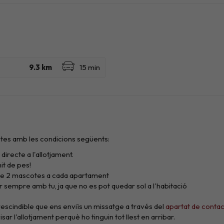
tes amb les condicions següents:
directe a l'allotjament.
t de pes!
e 2 mascotes a cada apartament
 sempre amb tu, ja que no es pot quedar sol a l'habitació
prescindible que ens enviïs un missatge a través del
apartat de conta
 l'allotjament perquè ho tinguin tot llest en arribar.