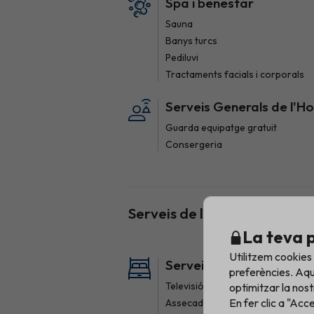
Spa i benestar
Sauna
Banys turcs
Pediluvi
Tractaments facials i corporals
Serveis Generals de l'Ho
Guarda equipatge gratuit
Consergeria
Serveis de l'habitació
La teva 
Utilitzem cookies
Serveis generals habita
preferències. Aqu
Televisió
optimitzar la nost
En fer clic a "Acc
Assecador de cabell