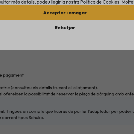
ultar més detalls, podeu llegir la nostra
Política de Cookies.
Moltes
Dutxa o banyera
Acceptar i amagar
Rebutjar
 de pagament
ric (consulteu els detalls trucant a l'allotjament).
i ofereixen la possibilitat de reservar la plaça de pàrquing amb ante
it. Tingues en compte que hauràs de portar l'adaptador per poder co
 corrent tipus Schuko.