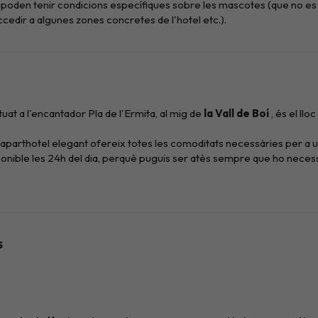
poden tenir condicions específiques sobre les mascotes (que no es
cedir a algunes zones concretes de l'hotel etc.).
ituat a l'encantador Pla de l'Ermita, al mig de
la Vall de Boí
, és el ll
 aparthotel elegant ofereix totes les comoditats necessàries per a u
ible les 24h del dia, perquè puguis ser atès sempre que ho necessi
par a la carta
et sorprendrà amb una gran varietat de sabors.
esquí o senderisme, el vostre acollidor spa i els seus tractaments de
l'estiu podreu gaudir de la seva
piscina exterior i terrassa solàr
erquè et sentis com a casa. Els
apartaments de 2 a 4 persones
d
omplet, mentre que els de
fins a 6 persones
afegeixen una segona ha
s
la quantitat d'activitats que ofereix en qualsevol època de l'any.
etes de neu a Boí Taüll
, a només 8,6 km. Si preferiu el senderisme,
ressionant
Parc Nacional d'Aigüestortes i Estany de Sant Mauri
tivitats com
ràfting, barranquisme i vies ferrades
. I si us apassi