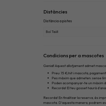
Distàncies
Condicions per a mascotes
Genial! Aquest allotjament admet masco
Preu: 15 €/nit i mascota, pagament 
Pes màxim que admeten: sense lími
Poden acompanyar-te un màxim d
Recorda! El teu gosset haurà d'anar
Recorda! En finalitzar la reserva, és im
mascota. D'aquesta manera, podrem avisar