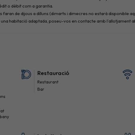
Restauració
Restaurant
Bar
uns
tat
 bany