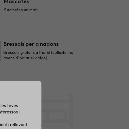
Mascotes
S'admeten animals
Bressols per a nadons
Bressols gratuïts a l'hotel (sol·licita-ho
abans d'iniciar el viatge)
les teves
Més serveis
teressos i
Disposa de llençols
nt i rellevant.
Disposa de tovalloles