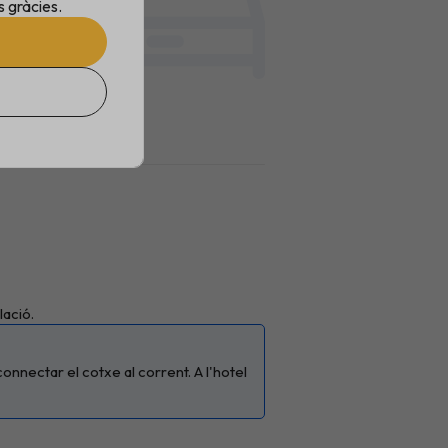
 gràcies.
Neteja diària
Nevera
Microones
Parament
Taules/Cadires
lació.
nnectar el cotxe al corrent. A l'hotel