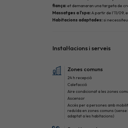
Instal·lacions i serveis
Zones comuns
24 h recepció
Calefacció
Aire condicionat a les zones com
Ascensor
Accés per a persones amb mobili
reduïda en zones comuns (sense
adaptat a les habitacions)