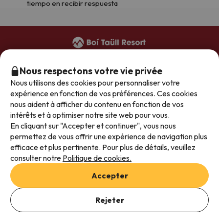
tiempo en recibir respuesta
+34 973 949 948
(réservations)
Nous respectons votre vie privée
+34 973 696 264
(hôtels)
Nous utilisons des cookies pour personnaliser votre
reservas@boitaullresort.com
expérience en fonction de vos préférences. Ces cookies
nous aident à afficher du contenu en fonction de vos
intérêts et à optimiser notre site web pour vous.
Conditions générales
En cliquant sur "Accepter et continuer", vous nous
permettez de vous offrir une expérience de navigation plus
Politique de confidentialité
efficace et plus pertinente. Pour plus de détails, veuillez
Avis juridique
consulter notre
Politique de cookies.
Rejoins notre équipe
Accepter
Rejeter
Viajesparati S.L.U. Copyright Boí Taüll Resort 2020 - 2026
Pla de l'Ermita - Vall de Boí (Lleida)