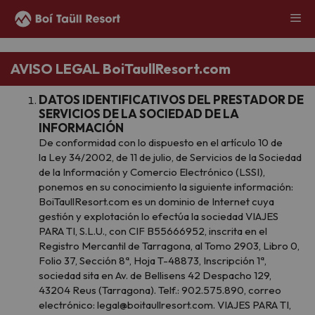
AVISO LEGAL BoiTaullResort.com
DATOS IDENTIFICATIVOS DEL PRESTADOR DE
SERVICIOS DE LA SOCIEDAD DE LA
INFORMACIÓN
De conformidad con lo dispuesto en el artículo 10 de
la Ley 34/2002, de 11 de julio, de Servicios de la Sociedad
de la Información y Comercio Electrónico (LSSI),
ponemos en su conocimiento la siguiente información:
BoiTaullResort.com es un dominio de Internet cuya
gestión y explotación lo efectúa la sociedad VIAJES
PARA TI, S.L.U., con CIF B55666952, inscrita en el
Registro Mercantil de Tarragona, al Tomo 2903, Libro 0,
Folio 37, Sección 8ª, Hoja T-48873, Inscripción 1ª,
sociedad sita en Av. de Bellisens 42 Despacho 129,
43204 Reus (Tarragona). Telf.: 902.575.890, correo
electrónico: legal@boitaullresort.com. VIAJES PARA TI,