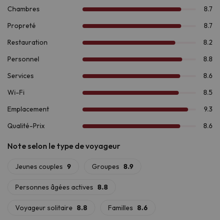
Taüll, à
seulement 8,6 km. Si vous préférez la randonnée,
explorez les routes
Ruta de la Marmota
et
Ruta de los
Enamorados
dans l'impressionnant
parc national
d'Aigüestortes et Estany de Sant Maurici
, à 7,2 km de
l'établissement.
Pour les plus aventureux, la région propose des activités telles
que le
rafting, le canyoning et la via ferrata.
Et si vous êtes
passionné d'histoire, le complexe roman de Vall de Boí, déclaré
site du patrimoine mondial par l'UNESCO
, est une visite
incontournable.
Profitez d'un séjour unique au cœur des montagnes à
l'
Aparthotel Siente Boí & Spa 4*
.