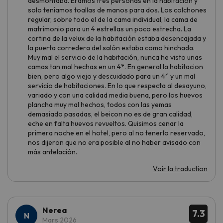
desmontaba. Éramos tres personas en la habitación y
solo teníamos toallas de manos para dos. Los colchones
regular, sobre todo el de la cama individual, la cama de
matrimonio para un 4 estrellas un poco estrecha. La
cortina de la velux de la habitación estaba desencajada y
la puerta corredera del salón estaba como hinchada.
Muy mal el servicio de la habitación, nunca he visto unas
camas tan mal hechas en un 4*. En general la habitacion
bien, pero algo viejo y descuidado para un 4* y un mal
servicio de habitaciones. En lo que respecta al desayuno,
variado y con una calidad media buena, pero los huevos
plancha muy mal hechos, todos con las yemas
demasiado pasadas, el beicon no es de gran calidad,
eche en falta huevos revueltos. Quisimos cenar la
primera noche en el hotel, pero al no tenerlo reservado,
nos dijeron que no era posible al no haber avisado con
más antelación.
Voir la traduction
Nerea
7.3
Mars 2026