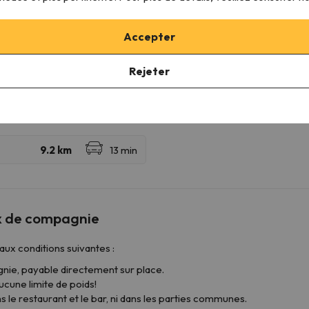
Douche ou baignoire
Accepter
Rejeter
ux de compagnie
x conditions suivantes :
agnie, payable directement sur place.
ucune limite de poids!
 le restaurant et le bar, ni dans les parties communes.