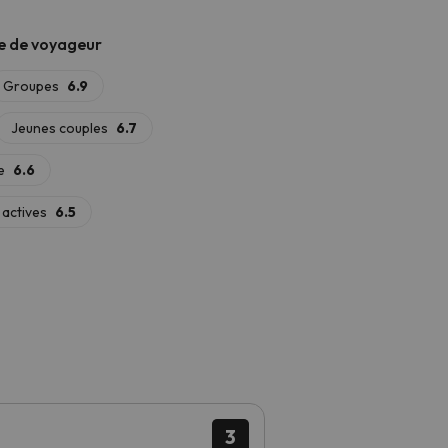
n endroit idéal pour vous détendre avec
e l'année.
randonnée, explorez la
Ruta de la
y de Sant Maurici
, à 7,6 km de
 et la via ferrata
. Et si vous êtes
ESCO
, est une visite incontournable.
es, l'
hôtel Taüll 2*
est votre meilleur
3