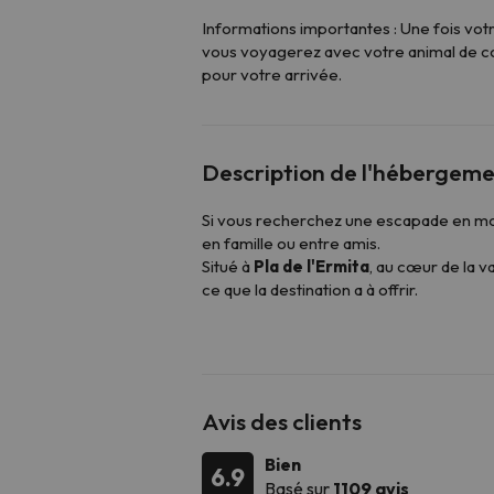
Informations importantes : Une fois vot
vous voyagerez avec votre animal de co
pour votre arrivée.
Description de l'hébergem
Si vous recherchez une escapade en mont
en famille ou entre amis.
Situé à
Pla de l'Ermita
, au cœur de la va
ce que la destination a à offrir.
Avec ses
67 chambres
, l'hôtel convi
peuvent être équipées de
lits simples
l'une des meilleures options pour les f
Le
service de réception est disponi
réception de l'
Aparthotel Siente Boí,
Avis des clients
Pour commencer la journée avec énergi
profiter du service de
dîner
. Et si vou
Bien
6.9
surprendra avec sa cuisine caractéristi
Basé sur
1109 avis