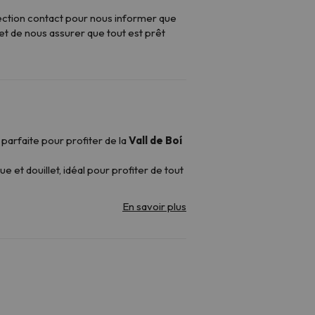
ection contact
pour nous informer que
 de nous assurer que tout est prêt
 parfaite pour profiter de la
Vall de Boí
e et douillet, idéal pour profiter de tout
uses ou aux groupes d'amis. Les chambres
jusqu'à 5 ou 6 personnes
, ce qui en fait
z pas, vous pourrez vous enregistrer à la
tallations, où vous pouvez également
staurant La Nova Perdiu
vous