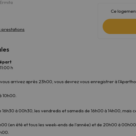
'Ermita
Ce logement
ales