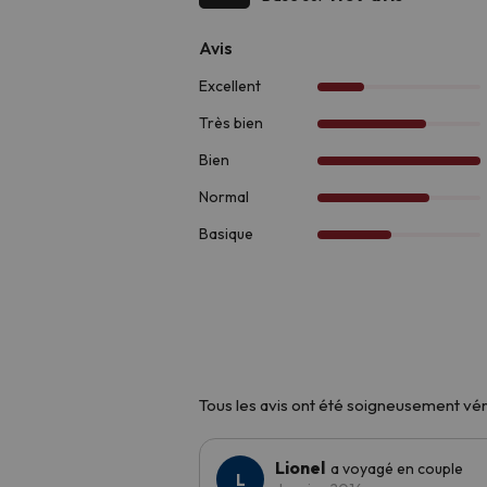
En été, vous pourrez vous rafraîchir dan
vos proches après une journée d'avent
S'il est une chose qui distingue cette d
En hiver, vous pourrez faire
du ski ou d
Marmota
, la
Ruta de los Enamorado
l'établissement. Pour les plus aventureux
passionné d'histoire, le
complexe roman
Si vous recherchez un hébergement conf
choix.
Tous les avis ont été soigneusement véri
Lionel
a voyagé en couple