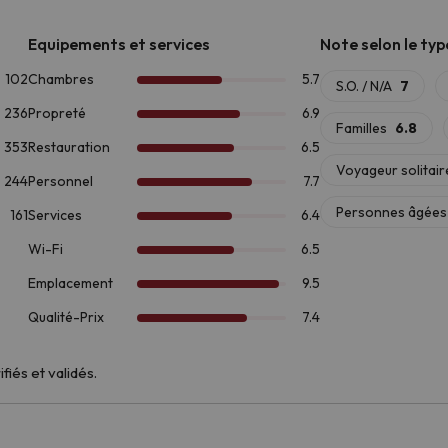
s la
piscine extérieure
ou prendre un verre au
bar La Rambla
, u
ure.
estination, c'est bien le nombre d'activités proposées à tout moment d
es raquettes à Boí Taüll, à
seulement 9,0 km. Si vous préférez la 
s
située dans le magnifique
parc national d'Aigüestortes y Estan
, la région propose des activités telles que le
rafting, le canyoning
 de Vall de Boí,
déclaré
site du patrimoine mondial par l'UN
ortable et pratique pour une aventure inoubliable dans les montagn
fiés et validés.