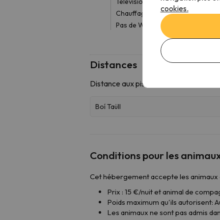
Télévision
cookies.
Chauffage
Pas de Wi-Fi dans les chambres
Distances
Conditions pour les anima
Cet hébergement accepte les animaux au
Prix : 15 €/nuit et animal de comp
Poids maximum qu'ils autorisent: A
Les animaux ne sont pas admis dans