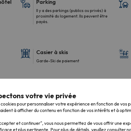
hôtel
Parking
Il y a des parkings (publics ou privés) à
proximité du logement. Ils peuvent être
payés.
Casier à skis
Garde-Ski de paiement
ectons votre vie privée
s cookies pour personnaliser votre expérience en fonction de vos 
ident à afficher du contenu en fonction de vos intérêts et à optimi
Salle de bains
Accepter et continuer", vous nous permettez de vous offrir une ex
WC
ficace et plus pertinente. Pour plus de détails, veuillez consulter n