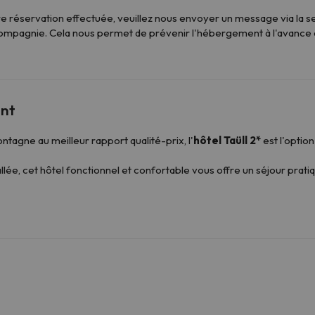
re réservation effectuée, veuillez nous envoyer un message via la s
mpagnie. Cela nous permet de prévenir l'hébergement à l'avance et
ent
agne au meilleur rapport qualité-prix, l'
hôtel Taüll 2*
est l'option
llée, cet hôtel fonctionnel et confortable vous offre un séjour pratiqu
ent à tous les types de voyageurs, des couples aux familles nombre
, de canapés-lits ou de lits superposés
, et
peuvent accueillir 
amilles nombreuses.
ble jusqu'à 23h00
, mais si vous arrivez plus tard, ne vous inquiéte
situé à quelques mètres.
e, l'hôtel propose un
petit déjeuner buffet
dans ses propres ins
s souhaitez découvrir une proposition gastronomique différente, le
re
que.