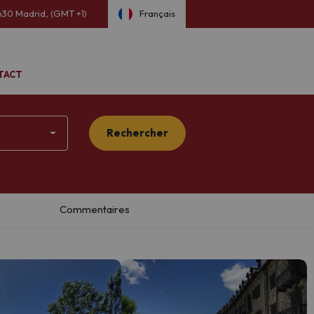
h30 ​Madrid, (GMT +1)
Français
TACT
Rechercher