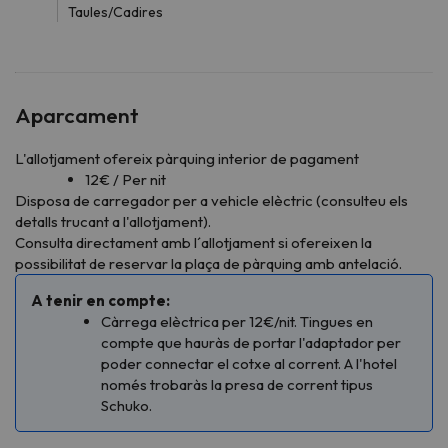
Taules/Cadires
Aparcament
L'allotjament ofereix pàrquing interior de pagament
12€ / Per nit
Disposa de carregador per a vehicle elèctric (consulteu els
detalls trucant a l'allotjament).
Consulta directament amb l´allotjament si ofereixen la
possibilitat de reservar la plaça de pàrquing amb antelació.
A tenir en compte:
Càrrega elèctrica per 12€/nit. Tingues en
compte que hauràs de portar l'adaptador per
poder connectar el cotxe al corrent. A l'hotel
només trobaràs la presa de corrent tipus
Schuko.