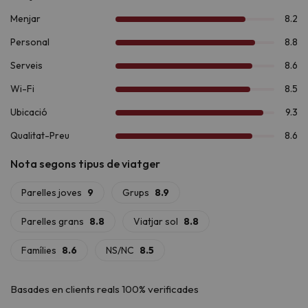
Pels més aventurers, la zona ofereix activitats com
ràfting,
barranquisme i vies ferrades
. I si us apassiona la història, el
conjunt romànic de la Vall de Boí, declarat
Patrimoni de la
Humanitat per la UNESCO
, és una visita imprescindible.
Gaudeix d'una estada única en plena muntanya a l'
Aparthotel Siente Boí & Spa 4*
.
Basades en clients reals 100% verificades