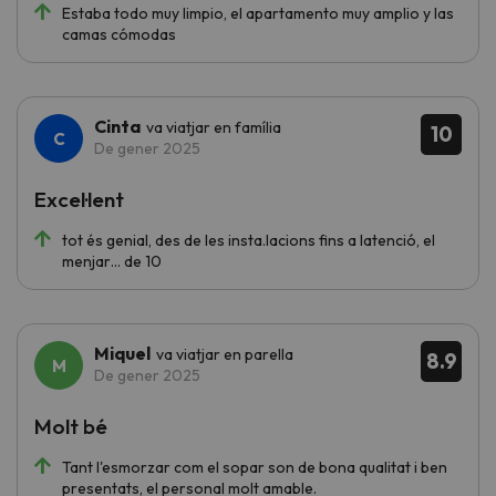
Estaba todo muy limpio, el apartamento muy amplio y las
camas cómodas
Cinta
va viatjar en família
10
De gener 2025
Excel·lent
tot és genial, des de les insta.lacions fins a latenció, el
menjar… de 10
Miquel
va viatjar en parella
8.9
De gener 2025
Molt bé
Tant l'esmorzar com el sopar son de bona qualitat i ben
presentats, el personal molt amable.