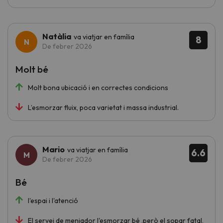
Natàlia
va viatjar en família
8
De febrer 2026
Molt bé
Molt bona ubicació i en correctes condicions
L’esmorzar fluix, poca varietat i massa industrial.
Mario
va viatjar en família
6.6
De febrer 2026
Bé
l'espai i l'atenció
El servei de menjador l'esmorzar bé ,però el sopar fatal,