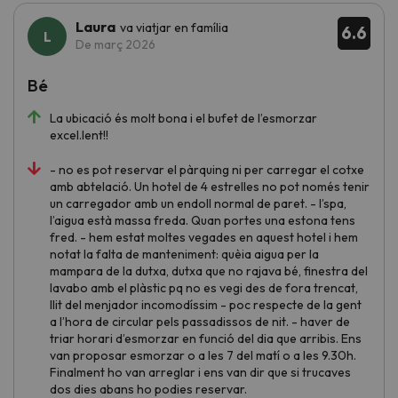
Laura
va viatjar en família
6.6
De març 2026
Bé
La ubicació és molt bona i el bufet de l’esmorzar
excel.lent!!
- no es pot reservar el pàrquing ni per carregar el cotxe
amb abtelació. Un hotel de 4 estrelles no pot només tenir
un carregador amb un endoll normal de paret. - l’spa,
l’aigua està massa freda. Quan portes una estona tens
fred. - hem estat moltes vegades en aquest hotel i hem
notat la falta de manteniment: quèia aigua per la
mampara de la dutxa, dutxa que no rajava bé, finestra del
lavabo amb el plàstic pq no es vegi des de fora trencat,
llit del menjador incomodíssim - poc respecte de la gent
a l’hora de circular pels passadissos de nit. - haver de
triar horari d’esmorzar en funció del dia que arribis. Ens
van proposar esmorzar o a les 7 del matí o a les 9.30h.
Finalment ho van arreglar i ens van dir que si trucaves
dos dies abans ho podies reservar.