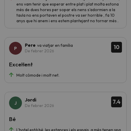
ens vam tenir que esperar entre plat i plat molta estona
més de dues hores per sopar els nens s'adormien a la
taula no ens portaven el postre va ser horrible , fa 10
anys que hi anem i ens estem plantejant no tornar més .
Pere
va viatjar en família
10
De febrer 2026
Excel·lent
Molt còmode i molt net.
Jordi
7.4
De febrer 2026
Bé
L'hotel està bé, les estances i els espais, a més tenen spa