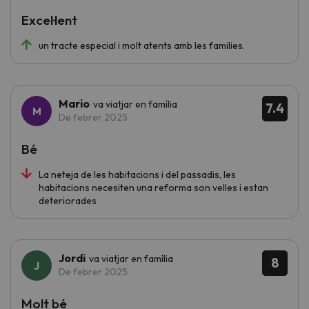
Excel·lent
un tracte especial i molt atents amb les families.
Mario
va viatjar en família
7.4
De febrer 2025
Bé
La neteja de les habitacions i del passadis, les
habitacions necesiten una reforma son velles i estan
deteriorades
Jordi
va viatjar en família
8
De febrer 2025
Molt bé