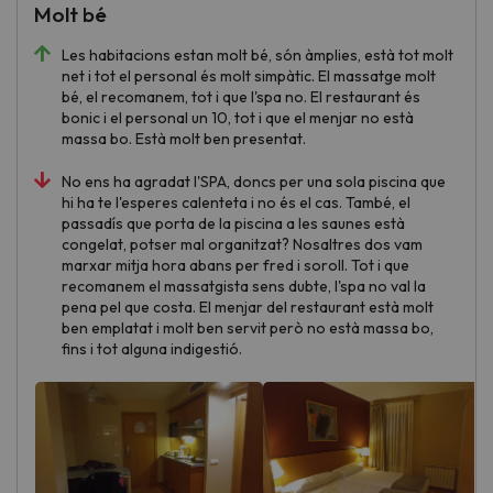
Molt bé
Les habitacions estan molt bé, són àmplies, està tot molt
net i tot el personal és molt simpàtic. El massatge molt
bé, el recomanem, tot i que l'spa no. El restaurant és
bonic i el personal un 10, tot i que el menjar no està
massa bo. Està molt ben presentat.
No ens ha agradat l'SPA, doncs per una sola piscina que
hi ha te l'esperes calenteta i no és el cas. També, el
passadís que porta de la piscina a les saunes està
congelat, potser mal organitzat? Nosaltres dos vam
marxar mitja hora abans per fred i soroll. Tot i que
recomanem el massatgista sens dubte, l'spa no val la
pena pel que costa. El menjar del restaurant està molt
ben emplatat i molt ben servit però no està massa bo,
fins i tot alguna indigestió.