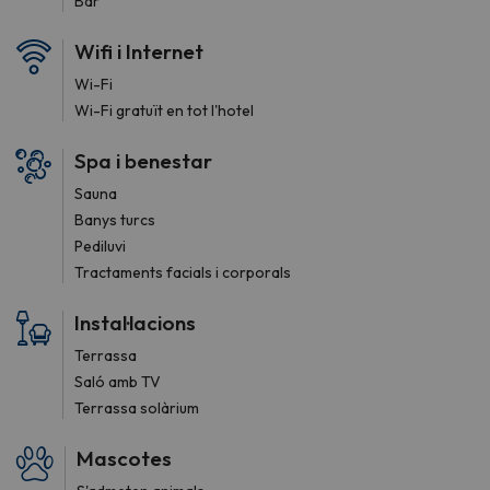
Bar
Wifi i Internet
Wi-Fi
Wi-Fi gratuït en tot l'hotel
Spa i benestar
Sauna
Banys turcs
Pediluvi
Tractaments facials i corporals
Instal·lacions
Terrassa
Saló amb TV
Terrassa solàrium
Mascotes