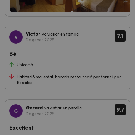
Victor
va viatjar en família
7.1
De gener 2025
Bé
Ubicació
Habitació mal estat, horaris restauració per torns i poc
flexibles.
Gerard
va viatjar en parella
9.7
De gener 2025
Excel·lent