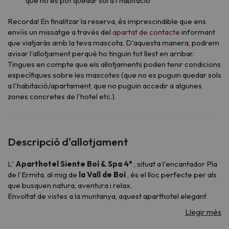
que no es pot quedar sol a l'habitació
Recorda! En finalitzar la reserva, és imprescindible que ens
enviïs un missatge a través del
apartat de contacte
informant
que viatjaràs amb la teva mascota. D'aquesta manera, podrem
avisar l'allotjament perquè ho tinguin tot llest en arribar.
Tingues en compte que els allotjaments poden tenir condicions
específiques sobre les mascotes (que no es puguin quedar sols
a l'habitació/apartament, que no puguin accedir a algunes
zones concretes de l'hotel etc.).
Descripció d'allotjament
L'
Aparthotel Siente Boí & Spa 4*
, situat a l'encantador Pla
de l'Ermita, al mig de
la Vall de Boí
, és el lloc perfecte per als
que busquen natura, aventura i relax.
Envoltat de vistes a la muntanya, aquest aparthotel elegant
ofereix totes les comoditats necessàries per a una estada
inoblidable.
Compte amb un servei de recepció disponible les 24h del dia,