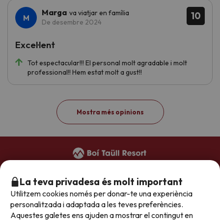
Marga
va viatjar en família
10
De desembre 2024
Excel·lent
Tot espectacular!!! El personal molt agradable i molt
professional!! Hem estat molt a gust!!
Mostra més opinions
+34 973 949 948
(reserves)
La teva privadesa és molt important
+34 973 696 264
(hotels)
Utilitzem cookies només per donar-te una experiència
reservas@boitaullresort.com
personalitzada i adaptada a les teves preferències.
Aquestes galetes ens ajuden a mostrar el contingut en