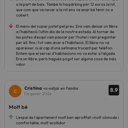
a la part de baix. També hi ha pàrking per 12 euros la nit,
que com que va nevar a la nit ens va anar bé tenir-lo a
cobert.
El menu del sopar justet pel preu. Ens vam deixar un llibre
a l'habitació l'ultim dia de la nostra estada. Al tornar de
les pistes d'esquí vam passar per l'hotel i vam preguntar
per ell, fins i tot vam anar a l'habitació. El llibre no va
aparèixer, ni al cap d'una setmana trucant per telèfon.
Entem que el servei d'habitacions no va estar a l'alçada.
Era un llibre, però hagués pogut ser alguna cosa de més
valor.
Cristina
va viatjar en família
8.9
De gener 2026
Molt bé
L’espai de l’apartament molt ben aprofitat i molt còmode i
comfortable, molt acollidor