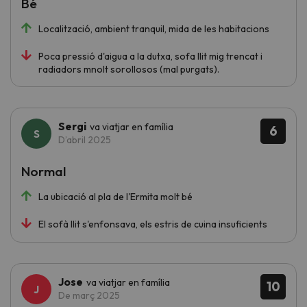
Bé
Localització, ambient tranquil, mida de les habitacions
Poca pressió d'aigua a la dutxa, sofa llit mig trencat i
radiadors mnolt sorollosos (mal purgats).
Sergi
va viatjar en família
6
D’abril 2025
Normal
La ubicació al pla de l'Ermita molt bé
El sofà llit s'enfonsava, els estris de cuina insuficients
Jose
va viatjar en família
10
De març 2025