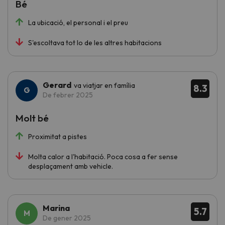
Bé
La ubicació, el personal i el preu
S'escoltava tot lo de les altres habitacions
Gerard
va viatjar en família
8.3
De febrer 2025
Molt bé
Proximitat a pistes
Molta calor a l'habitació. Poca cosa a fer sense
desplaçament amb vehicle.
Marina
5.7
De gener 2025