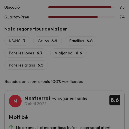
ferrades
. I si t'apassiona la història, el
conjunt romànic de la
Vall de Boí
, declarat
Patrimoni de la Humanitat per la
UNESCO
, és una visita imprescindible.
Si busques un allotjament còmode i pràctic per viure una
aventura inoblidable a la muntanya, l'
Hotel Taüll 2*
és la teva
millor elecció.
Basades en clients reals 100% verificades
Montserrat
va viatjar en família
8.6
D’abril 2026
Molt bé
Lloc tranquil, el menjar tipus bufet i el personal atent.