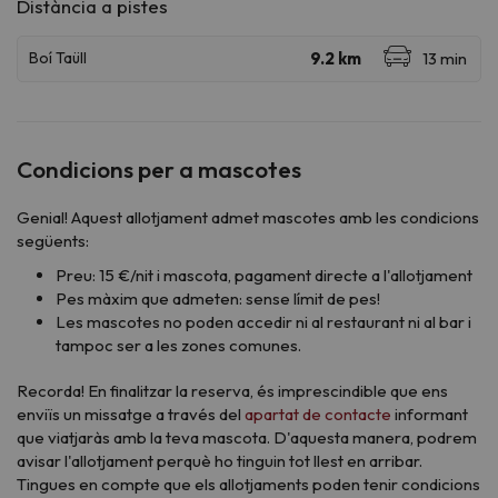
Condicions per a mascotes
Genial! Aquest allotjament admet mascotes amb les condicions
següents:
Preu: 15 €/nit i mascota, pagament directe a l'allotjament
Pes màxim que admeten: sense límit de pes!
Les mascotes no poden accedir ni al restaurant ni al bar i
tampoc ser a les zones comunes.
Recorda! En finalitzar la reserva, és imprescindible que ens
enviïs un missatge a través del
apartat de contacte
informant
que viatjaràs amb la teva mascota. D'aquesta manera, podrem
avisar l'allotjament perquè ho tinguin tot llest en arribar.
Tingues en compte que els allotjaments poden tenir condicions