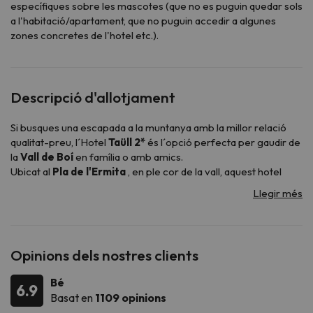
específiques sobre les mascotes (que no es puguin quedar sols
a l'habitació/apartament, que no puguin accedir a algunes
zones concretes de l'hotel etc.).
Descripció d'allotjament
Si busques una escapada a la muntanya amb la millor relació
qualitat-preu, l´Hotel
Taüll 2*
és l´opció perfecta per gaudir de
la
Vall de Boí
en família o amb amics.
Ubicat al
Pla de l'Ermita
, en ple cor de la vall, aquest hotel
funcional i confortable us ofereix una estada pràctica i
acollidora, ideal per gaudir de tot el que la destinació té per
oferir-te.
Amb
67 habitacions
, l'hotel s'adapta a tota mena de viatgers,
des de parelles fins a famílies nombroses o grups d'amics. Les
Opinions dels nostres clients
seves habitacions poden comptar amb
llits individuals, sofàs
llit o lliteres
, amb
capacitats de fins a 5 o 6 persones
,
Bé
6.9
convertint-lo en una de les millors opcions per a famílies
Basat en
1109 opinions
nombroses.