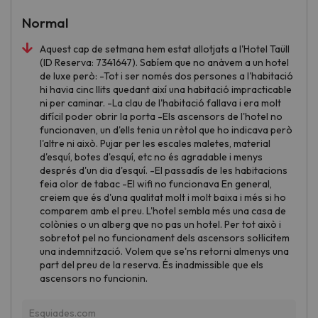
Normal
Aquest cap de setmana hem estat allotjats a l'Hotel Taüll
(ID Reserva: 7341647). Sabíem que no anàvem a un hotel
de luxe però: -Tot i ser només dos persones a l'habitació
hi havia cinc llits quedant així una habitació impracticable
ni per caminar. -La clau de l'habitació fallava i era molt
difícil poder obrir la porta -Els ascensors de l'hotel no
funcionaven, un d'ells tenia un rètol que ho indicava però
l'altre ni això. Pujar per les escales maletes, material
d'esquí, botes d'esquí, etc no és agradable i menys
després d'un dia d'esquí. -El passadís de les habitacions
feia olor de tabac -El wifi no funcionava En general,
creiem que és d'una qualitat molt i molt baixa i més si ho
comparem amb el preu. L'hotel sembla més una casa de
colònies o un alberg que no pas un hotel. Per tot això i
sobretot pel no funcionament dels ascensors sol·licitem
una indemnització. Volem que se'ns retorni almenys una
part del preu de la reserva. És inadmissible que els
ascensors no funcionin.