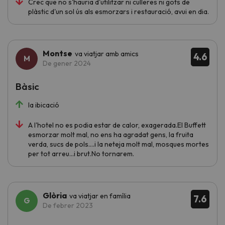
Crec que no s'hauria d'utilitzar ni culleres ni gots de
plàstic d'un sol ús als esmorzars i restauració, avui en dia.
Montse
va viatjar amb amics
4.6
De gener 2024
Bàsic
la ibicació
A l'hotel no es podia estar de calor, exagerada.El Buffett
esmorzar molt mal, no ens ha agradat gens, la fruita
verda, sucs de pols....i la neteja molt mal, mosques mortes
per tot arreu...i brut.No tornarem.
Glòria
va viatjar en família
7.6
De febrer 2023