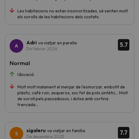
Les habitacions no estan insonoritzades, sé senten molt
els sorolls de les habitacions dels costats.
Adri
va viatjar en parella
5.7
De febrer 2026
Normal
Ubicació
Molt molt malament el menjar de l'esmorzar, embotit de
plàstic, cafè ruin, asqueros, suc fet de pols sintètic... Molt
de soroll pels passadissos, i dutxa amb cortina
trencada...
sigaleru
va viatjar en família
7.7
De desembre 2025