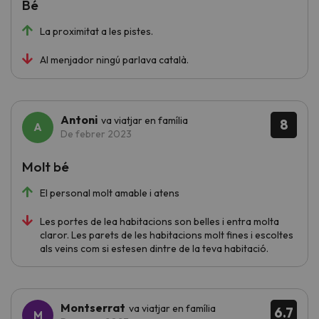
Bé
La proximitat a les pistes.
Al menjador ningú parlava català.
Antoni
va viatjar en família
8
De febrer 2023
Molt bé
El personal molt amable i atens
Les portes de lea habitacions son belles i entra molta
claror. Les parets de les habitacions molt fines i escoltes
als veins com si estesen dintre de la teva habitació.
Montserrat
va viatjar en família
6.7