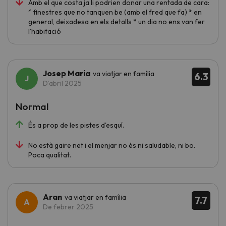
Amb el que costa ja li podrien donar una rentada de cara:
* finestres que no tanquen be (amb el fred que fa) * en
general, deixadesa en els detalls * un dia no ens van fer
l’habitació
Josep Maria
va viatjar en família
6.3
D’abril 2025
Normal
És a prop de les pistes d'esquí.
No està gaire net i el menjar no és ni saludable, ni bo.
Poca qualitat.
Aran
va viatjar en família
7.7
De febrer 2025