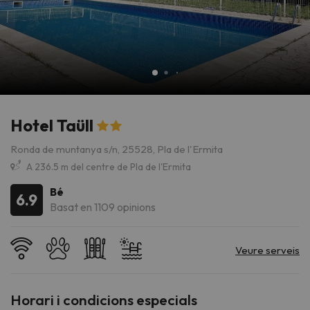
Hotel Taüll
Ronda de muntanya s/n, 25528, Pla de l'Ermita
A 236.5 m del centre de Pla de l'Ermita
Bé
6.9
Basat en 1109 opinions
Horari i condicions especials