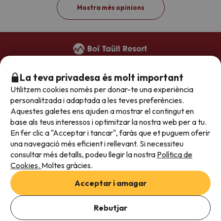
Mostra més opinions
+34 973 949 948
(reserves)
La teva privadesa és molt important
+34 973 696 264
(hotels)
Utilitzem cookies només per donar-te una experiència
reservas@boitaullresort.com
personalitzada i adaptada a les teves preferències.
Aquestes galetes ens ajuden a mostrar el contingut en
base als teus interessos i optimitzar la nostra web per a tu.
Condicions generals
En fer clic a "Acceptar i tancar", faràs que et puguem oferir
una navegació més eficient i rellevant. Si necessiteu
Política de privacitat
consultar més detalls, podeu llegir la nostra
Política de
Avís legal
Cookies.
Moltes gràcies.
Treballa amb nosaltres
Acceptar i amagar
Aquest allotjament no té habitacions disponibles
Rebutjar
Viajesparati S.L.U. Copyright Boí Taüll Resort ​2020 - 2026