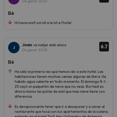
De gener 2023
Bé
Hi havia molt soroll a la nit a l'hotel
Joan
va viatjar amb amics
6.7
De gener 2023
Bé
Ha sido la primera vez que hemos ido a este hotel. Las
habitaciones tienen muchas camas algunas de litera. Ha
habido agua caliente en todo momento. El domingo 8-1-
23 cayó un paquetón de nieve que no veas. Boi taull es
ahora mismo las pistas de eskí que mas nieve tiene con
diferencia.
Es decepcionante tener que ir a desayunar y a cenar al
restaurante que toca con los apartamentos de la solana,
estando en el hotel Taüll. Hay 1 kilómetro de distancia.