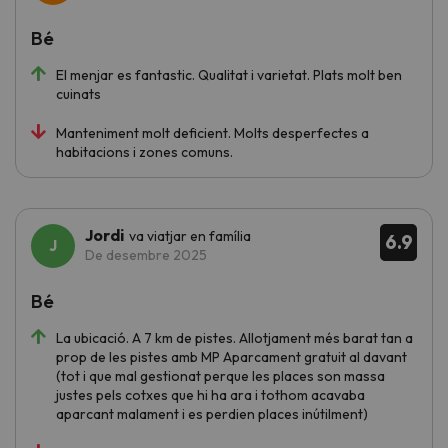
Bé
El menjar es fantastic. Qualitat i varietat. Plats molt ben
cuinats
Manteniment molt deficient. Molts desperfectes a
habitacions i zones comuns.
Jordi
va viatjar en família
6.9
De desembre 2025
Bé
La ubicació. A 7 km de pistes. Allotjament més barat tan a
prop de les pistes amb MP Aparcament gratuit al davant
(tot i que mal gestionat perque les places son massa
justes pels cotxes que hi ha ara i tothom acavaba
aparcant malament i es perdien places inútilment)