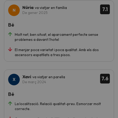
Núria
va viatjar en família
7.1
De gener 2025
Bé
Molt net, ben situat, el aparcament perfecte sense
problemes a davant l’hotel
El menjar poca varietat i poca qualitat. Amb els dos
ascensors espatllats a tres pisos.
Xavi
va viatjar en parella
7.6
De març 2024
Bé
La localització. Relació qualitat-preu. Esmorzar molt
correcte.