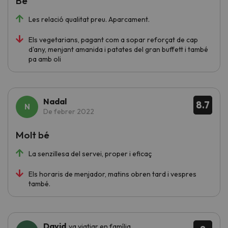
Bé
Les relació qualitat preu. Aparcament.
Els vegetarians, pagant com a sopar reforçat de cap
d'any, menjant amanida i patates del gran buffett i també
pa amb oli
Nadal
8.7
De febrer 2022
Molt bé
La senzillesa del servei, proper i eficaç
Els horaris de menjador, matins obren tard i vespres
també.
David
va viatjar en família