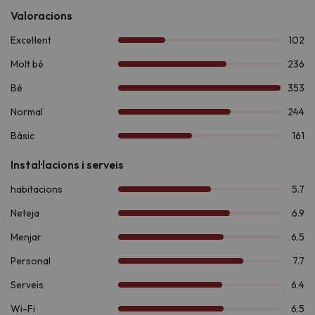
El
servei de recepció està disponible fins a les 23:00h
,
però si arribes més tard, no hauràs de preocupar-te, ja que
podràs realitzar el check-in a la recepció de l'
Aparthotel
Siente Boí
, ubicat a pocs metres.
Per començar el dia amb energia, l'hotel ofereix
bufet
d'esmorzar
a les seves pròpies instal·lacions, on també
podràs gaudir del servei de
sopars
. I si voleu descobrir una
proposta gastronòmica diferent, el
Restaurant La Nova
Perdiu
us sorprendrà amb la seva cuina d'autor.
Durant la temporada d'estiu, podreu refrescar-vos a la
piscina
exterior
o gaudir d'una beguda al
Bar La Rambla
, un lloc
ideal per relaxar-vos amb els vostres éssers estimats després
d'un dia d'aventura.
Si res destaca aquesta destinació és per la quantitat d'activitats
que ofereix en qualsevol època de l'any.
A l'hivern, gaudiu de
l'esquí o les raquetes de neu a Boí
Taüll
, a només 9,0 km. Si preferiu el senderisme, exploreu la
Ruta de la Marmota
, la
Ruta dels Enamorats
situades a
l'impressionant
Parc Nacional d'Aigüestortes i Estany de
Sant Maurici
, a 7,6 km de l'allotjament. Pels més aventurers, la
zona ofereix activitats com
ràfting, barranquisme i vies