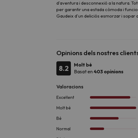
d'aventura i desconnexió a la natura. T
per garantir una estada còmoda i funcio
Gaudeix d'un deliciós esmorzar i sopar 
d'amics i familiars al
bar La Rambla
, ia
Els apartaments estan dissenyats per gara
Els
apartaments de 4 places
co
i cadires.
Els
apartaments de 5 places
co
Opinions dels nostres client
convertible en llit, un sofà llit doble
Els
apartaments de 6 places
te
Molt bé
8.2
comptar amb un dormitori amb dos l
Basat en
403 opinions
Tots els apartaments inclouen televisió
dutxa. En arribar també trobaràs un kit 
Si res destaca aquesta destinació és per 
A l'hivern, gaudiu de
l'esquí o les raqu
Ruta dels Enamorats
situades a l'imp
aventurers, la zona ofereix activitats c
, declarat
Patrimoni de la Humanitat
Deixa't sorprendre per la bellesa de l'ent