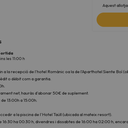
Aquest allotj
s