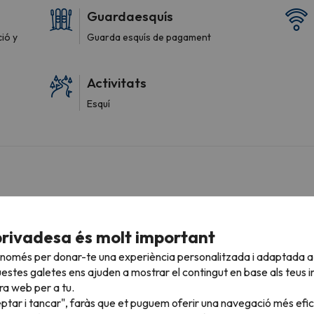
Guardaesquís
ió y
Guarda esquís de pagament
Activitats
Esquí
ció
Bany
privadesa és molt important
Lavabo
 només per donar-te una experiència personalitzada i adaptada a 
Dutxa
estes galetes ens ajuden a mostrar el contingut en base als teus in
Amenities
ra web per a tu.
Paper higiènic
eptar i tancar", faràs que et puguem oferir una navegació més eficie