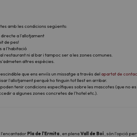
tes amb les condicions següents:
directe a l'allotjament
t de pes!
 a l'habitació
l restaurant ni al bar i tampoc ser a les zones comunes.
s'admeten altres espècies.
prescindible que ens enviïs un missatge a través del
apartat de conta
 l'allotjament perquè ho tinguin tot llest en arribar.
poden tenir condicions específiques sobre les mascotes (que no es
cedir a algunes zones concretes de l'hotel etc.).
a l'encantador
Pla de l'Ermita
, en plena
Vall de Boí
, són l'opció pe