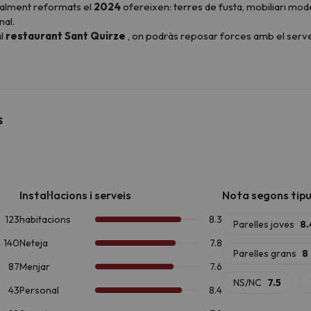
otalment reformats el
2024
ofereixen: terres de fusta, mobiliari mod
nal.
al
restaurant Sant Quirze
, on podràs reposar forces amb el serve
 l'estiu, relaxeu-vos amb una refrescant capbussada a la
piscina de 
ntir la comoditat i la practicitat envoltat d'un entorn únic.
mpten amb una habitació amb dos llits individuals, zona de saló-menjad
mpten amb una habitació amb dos llits individuals, zona de saló-men
s
 (tipus niu), taula i cadires.
nen un altell amb dos llits individuals i un saló-menjador amb sofà ll
lits individuals o una zona de cabina amb llits individuals o de matri
, llençols, tovalloles, cuina bàsica amb vitroceràmica, nevera i par
de parament bàsic.
la quantitat d'activitats que ofereix en qualsevol època de l'any.
etes de neu a Boí Taüll
, a només 8,6 km. Si preferiu el senderisme,
ressionant
Parc Nacional d'Aigüestortes i Estany de Sant Mauri
om
ràfting, barranquisme i vies ferrades
. I si t'apassiona la històr
 per la UNESCO
, és una visita imprescindible.
orn i allotja't a
Apartamentos La Solana
!