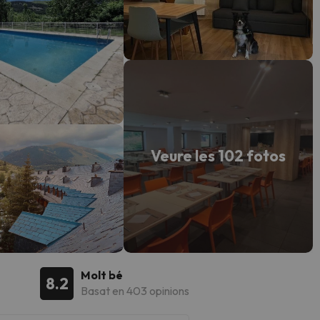
Veure les 102 fotos
Molt bé
8.2
Basat en 403 opinions