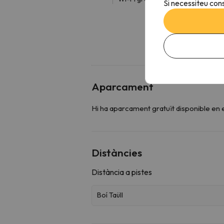
Si necessiteu cons
Aparcament
Hi ha aparcament gratuït disponible en el
Distàncies