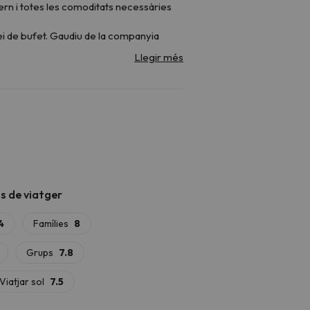
ern i totes les comoditats necessàries
i de bufet. Gaudiu de la companyia
l'Hotel Taüll
, situada a pocs metres.
or amb sofà llit doble (tipus niu), taula
jador amb una butaca individual
it. Depenent de l'apartament, podeu
moni.
ament, a més d'una cambra de bany amb
 exploreu la
Ruta de la Marmota
, la
ci
, a 7,2 km de l'allotjament. Pels més
ia, el
conjunt romànic de la Vall de Boí