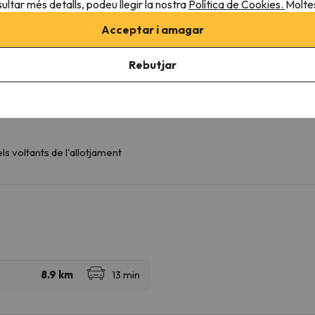
ultar més detalls, podeu llegir la nostra
Política de Cookies.
Moltes
Acceptar i amagar
Rebutjar
s voltants de l'allotjament