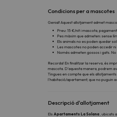
Condicions per a mascotes
Genial! Aquest allotjament admet masco
Preu: 15 €/nit i mascota, pagament 
Pes màxim que admeten: sense lími
Els animals no es poden quedar sols
Les mascotes no poden accedir ni a
Només admeten gossos i gats. No 
Recorda! En finalitzar la reserva, és im
mascota. D'aquesta manera, podrem avisar
Tingues en compte que els allotjaments 
l'habitació/apartament, que no puguin ac
Descripció d'allotjament
Els
Apartaments La Solana
, ubicats 