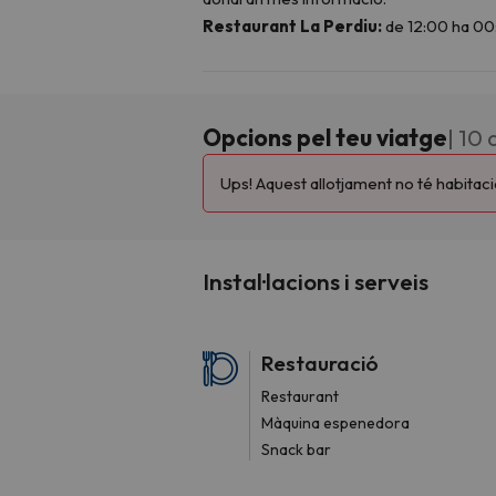
Opcions pel teu viatge
| 10 
Ups! Aquest allotjament no té habitacio
Instal·lacions i serveis
Restauració
Restaurant
Màquina espenedora
Snack bar